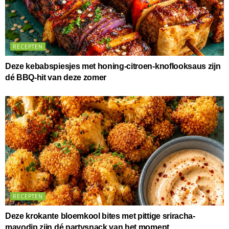
RECEPTEN
Deze kebabspiesjes met honing-citroen-knoflooksaus zijn
dé BBQ-hit van deze zomer
RECEPTEN
Deze krokante bloemkool bites met pittige sriracha-
mayodip zijn dé partysnack van het moment