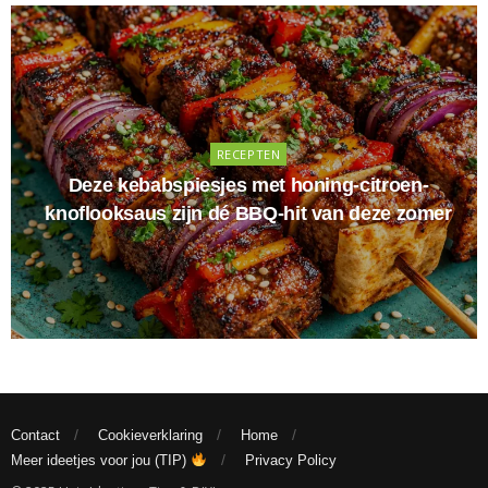
RECEPTEN
Deze kebabspiesjes met honing-citroen-
knoflooksaus zijn dé BBQ-hit van deze zomer
Contact
Cookieverklaring
Home
Meer ideetjes voor jou (TIP)
Privacy Policy