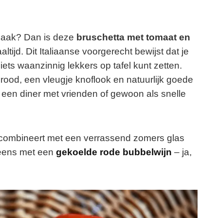
 smaak? Dan is deze
bruschetta met tomaat en
tijd. Dit Italiaanse voorgerecht bewijst dat je
ets waanzinnig lekkers op tafel kunt zetten.
ood, een vleugje knoflook en natuurlijk goede
l, een diner met vrienden of gewoon als snelle
a combineert met een verrassend zomers glas
t eens met een
gekoelde rode bubbelwijn
– ja,