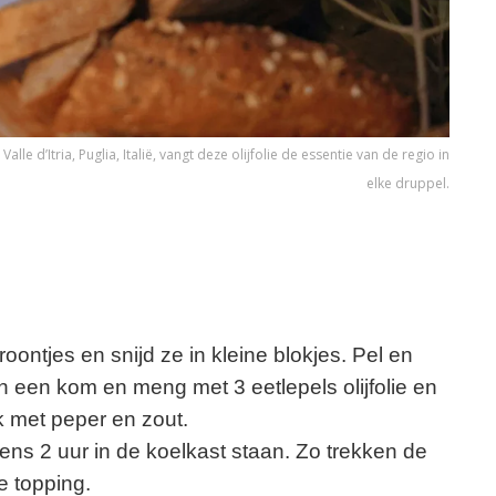
alle d’Itria, Puglia, Italië, vangt deze olijfolie de essentie van de regio in
elke druppel.
ontjes en snijd ze in kleine blokjes. Pel en
in een kom en meng met 3 eetlepels olijfolie en
 met peper en zout.
ns 2 uur in de koelkast staan. Zo trekken de
ke topping.