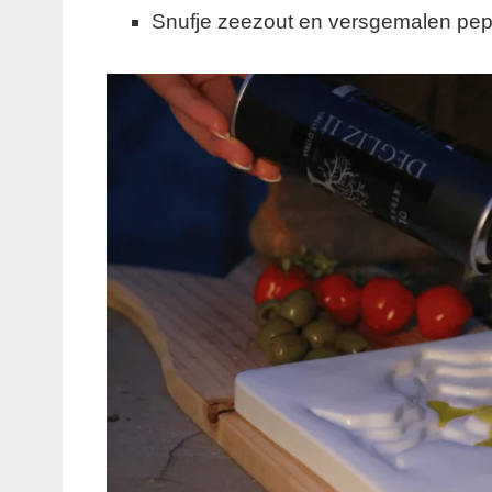
Snufje zeezout en versgemalen pep