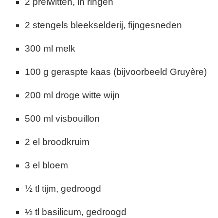
2 preiwitten, in ringen
2 stengels bleekselderij, fijngesneden
300 ml melk
100 g geraspte kaas (bijvoorbeeld Gruyère)
200 ml droge witte wijn
500 ml visbouillon
2 el broodkruim
3 el bloem
½ tl tijm, gedroogd
½ tl basilicum, gedroogd