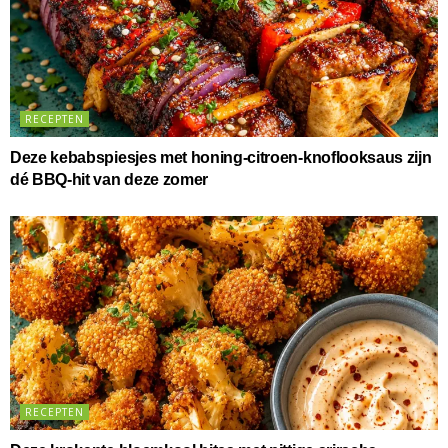
RECEPTEN
Deze kebabspiesjes met honing-citroen-knoflooksaus zijn
dé BBQ-hit van deze zomer
RECEPTEN