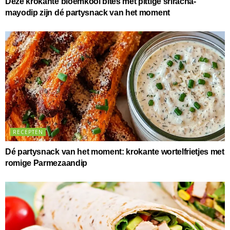
Deze krokante bloemkool bites met pittige sriracha-
mayodip zijn dé partysnack van het moment
RECEPTEN
Dé partysnack van het moment: krokante wortelfrietjes met
romige Parmezaandip