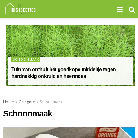
SCHOONMAAK
Tuinman onthult hét goedkope middeltje tegen
hardnekkig onkruid en heermoes
Home
Category
Schoonmaak
Schoonmaak