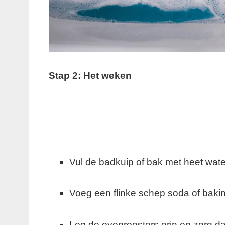
Stap 2: Het weken
Vul de badkuip of bak met heet wate
Voeg een flinke schep soda of baki
Leg de ovenroosters erin en zorg da