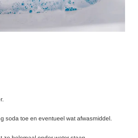
r.
ng soda toe en eventueel wat afwasmiddel.
t ze helemaal onder water staan.