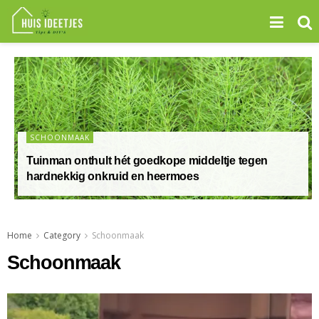
SCHOONMAAK
Tuinman onthult hét goedkope middeltje tegen
hardnekkig onkruid en heermoes
Home
Category
Schoonmaak
Schoonmaak