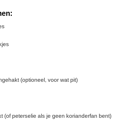
nen:
es
kjes
ngehakt (optioneel, voor wat pit)
t (of peterselie als je geen korianderfan bent)