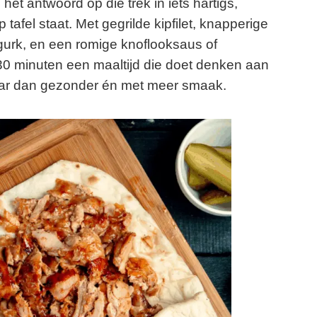
 hét antwoord op die trek in iets hartigs,
tafel staat. Met gegrilde kipfilet, knapperige
gurk, en een romige knoflooksaus of
30 minuten een maaltijd die doet denken aan
aar dan gezonder én met meer smaak.