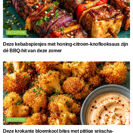
RECEPTEN
Deze kebabspiesjes met honing-citroen-knoflooksaus zijn
dé BBQ-hit van deze zomer
RECEPTEN
Deze krokante bloemkool bites met pittige sriracha-