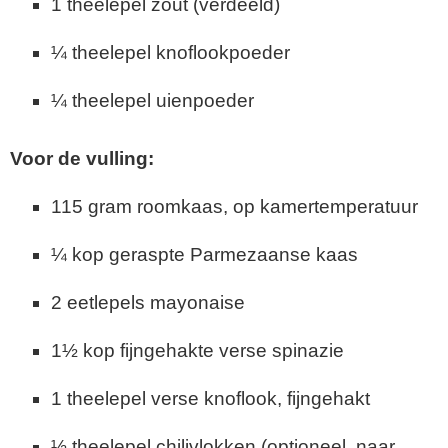
1 theelepel zout (verdeeld)
¼ theelepel knoflookpoeder
¼ theelepel uienpoeder
Voor de vulling:
115 gram roomkaas, op kamertemperatuur
¼ kop geraspte Parmezaanse kaas
2 eetlepels mayonaise
1½ kop fijngehakte verse spinazie
1 theelepel verse knoflook, fijngehakt
½ theelepel chilivlokken (optioneel, naar