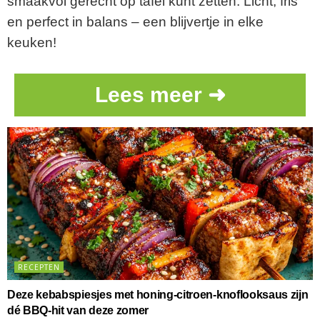
smaakvol gerecht op tafel kunt zetten. Licht, fris
en perfect in balans – een blijvertje in elke
keuken!
Lees meer ➜
RECEPTEN
Deze kebabspiesjes met honing-citroen-knoflooksaus zijn
dé BBQ-hit van deze zomer