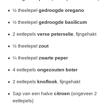
½ theelepel
gedroogde oregano
½ theelepel
gedroogde basilicum
2 eetlepels
verse peterselie
, fijngehakt
½ theelepel
zout
¼ theelepel
zwarte peper
4 eetlepels
ongezouten boter
2 eetlepels
knoflook
, fijngehakt
Sap van een halve
citroen
(ongeveer 2
eetlepels)