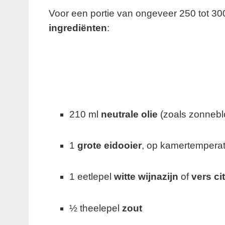
Voor een portie van ongeveer 250 tot 3
ingrediënten
:
210 ml
neutrale olie
(zoals zonneblo
1
grote eidooier
, op kamertempera
1 eetlepel
witte wijnazijn
of
vers ci
½ theelepel
zout