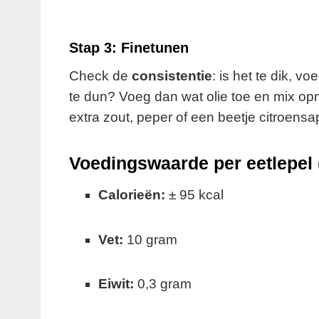
Stap 3: Finetunen
Check de
consistentie
: is het te dik, v
te dun? Voeg dan wat olie toe en mix o
extra zout, peper of een beetje citroensa
Voedingswaarde per eetlepel 
Calorieën:
± 95 kcal
Vet:
10 gram
Eiwit:
0,3 gram