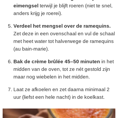
eimengsel
terwijl
je
blijft
roeren (
niet
te
snel,
anders
krijg
je
roerei).
Verdeel
het
mengsel
over
de
ramequins.
Zet
deze
in
een
ovenschaal
en
vul
de
schaal
met
heet
water
tot
halverwege
de
ramequins
(
au
bain-
marie).
Bak
de
crème
brûlée
45–
50
minuten
in
het
midden
van
de
oven,
tot
ze
nét
gestold
zijn
maar
nog
wiebelen
in
het
midden.
Laat
ze
afkoelen
en
zet
daarna
minimaal
2
uur (
liefst
een
hele
nacht)
in
de
koelkast.