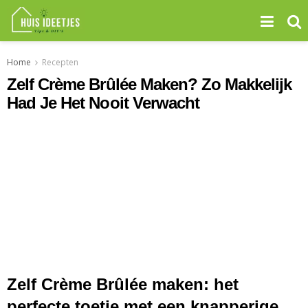
Home
Recepten
Zelf Crème Brûlée Maken? Zo Makkelijk
Had Je Het Nooit Verwacht
Zelf
Crème
Brûlée
maken:
het
perfecte
toetje
met
een
knapperige