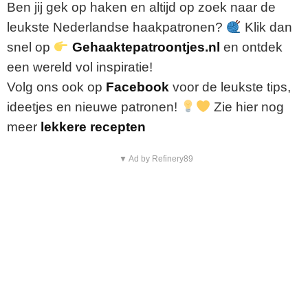
Ben
jij
gek
op
haken
en
altijd
op
zoek
naar
de
leukste
Nederlandse
haakpatronen?
Klik
dan
snel
op
Gehaaktepatroontjes.nl
en
ontdek
een
wereld
vol
inspiratie!
Volg
ons
ook
op
Facebook
voor
de
leukste
tips,
ideetjes
en
nieuwe
patronen!
Zie hier nog
meer
lekkere recepten
▼ Ad by Refinery89