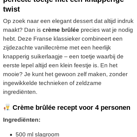
twist
Op
zoek
naar
een
elegant
dessert
dat
altijd
indruk
maakt?
Dan
is
crème
brûlée
precies
wat
je
nodig
hebt.
Deze
Franse
klassieker
combineert
een
zijdezachte
vanillecrème
met
een
heerlijk
knapperig
suikerlaagje –
een
toetje
waarbij
de
eerste
lepel
altijd
een
klein
feestje
is.
En
het
mooie?
Je
kunt
het
gewoon
zelf
maken,
zonder
ingewikkelde
technieken
of
zeldzame
ingrediënten.
Crème
brûlée
recept
voor
4
personen
Ingrediënten:
500
ml
slagroom