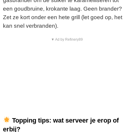
gasbrander
om
de
suiker
te
karamelliseren
tot
een
goudbruine,
krokante
laag.
Geen
brander?
Zet
ze
kort
onder
een
hete
grill (
let
goed
op,
het
kan
snel
verbranden).
▼ Ad by Refinery89
Topping
tips:
wat
serveer
je
erop
of
erbij?