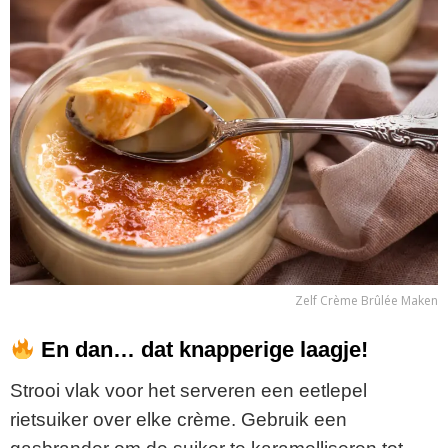
Zelf Crème Brûlée Maken
En
dan…
dat
knapperige
laagje!
Strooi
vlak
voor
het
serveren
een
eetlepel
rietsuiker
over
elke
crème.
Gebruik
een