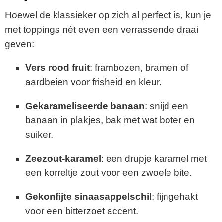
Hoewel
de
klassieker
op
zich
al
perfect
is,
kun
je
met
toppings
nét
even
een
verrassende
draai
geven:
Vers
rood
fruit
:
frambozen,
bramen
of
aardbeien
voor
frisheid
en
kleur.
Gekarameliseerde
banaan
:
snijd
een
banaan
in
plakjes,
bak
met
wat
boter
en
suiker.
Zeezout-
karamel
:
een
drupje
karamel
met
een
korreltje
zout
voor
een
zwoele
bite.
Gekonfijte
sinaasappelschil
:
fijngehakt
voor
een
bitterzoet
accent.