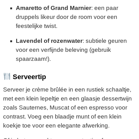
Amaretto
of
Grand
Marnier
:
een
paar
druppels
likeur
door
de
room
voor
een
feestelijke
twist.
Lavendel
of
rozenwater
:
subtiele
geuren
voor
een
verfijnde
beleving (
gebruik
spaarzaam!).
Serveertip
Serveer
je
crème
brûlée
in
een
rustiek
schaaltje,
met
een
klein
lepeltje
en
een
glaasje
dessertwijn
zoals
Sauternes,
Muscat
of
een
espresso
voor
contrast.
Voeg
een
blaadje
munt
of
een
klein
koekje
toe
voor
een
elegante
afwerking.