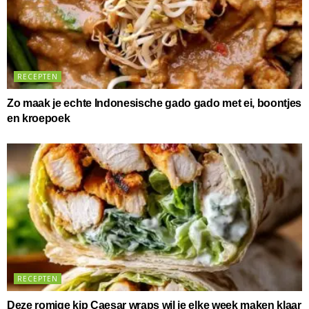
RECEPTEN
Zo maak je echte Indonesische gado gado met ei, boontjes
en kroepoek
RECEPTEN
Deze romige kip Caesar wraps wil je elke week maken klaar