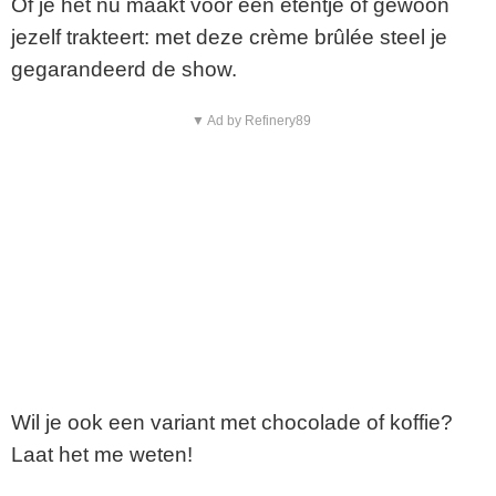
Of
je
het
nu
maakt
voor
een
etentje
of
gewoon
jezelf
trakteert:
met
deze
crème
brûlée
steel
je
gegarandeerd
de
show.
▼ Ad by Refinery89
Wil
je
ook
een
variant
met
chocolade
of
koffie?
Laat
het
me
weten!