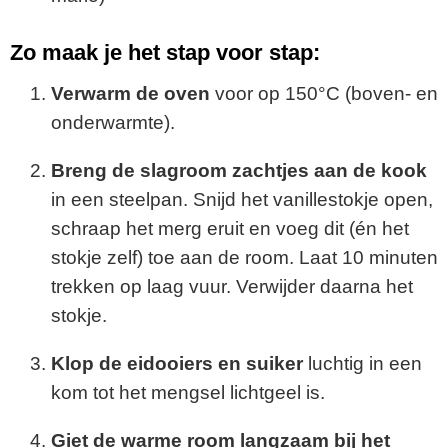
Zo
maak
je
het
stap
voor
stap:
Verwarm
de
oven
voor
op
150°
C (
boven-
en
onderwarmte).
Breng
de
slagroom
zachtjes
aan
de
kook
in
een
steelpan.
Snijd
het
vanillestokje
open,
schraap
het
merg
eruit
en
voeg
dit (
én
het
stokje
zelf)
toe
aan
de
room.
Laat
10
minuten
trekken
op
laag
vuur.
Verwijder
daarna
het
stokje.
Klop
de
eidooiers
en
suiker
luchtig
in
een
kom
tot
het
mengsel
lichtgeel
is.
Giet
de
warme
room
langzaam
bij
het