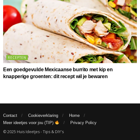
RECEPTEN
Een goedgevulde Mexicaanse burrito met kip en
knapperige groenten: dit recept wil je bewaren
Contact
Cookieverklaring
Home
Meer ideetjes voor jou (TIP)
Privacy Policy
© 2025 Huis Ideetjes - Tips & DIY's