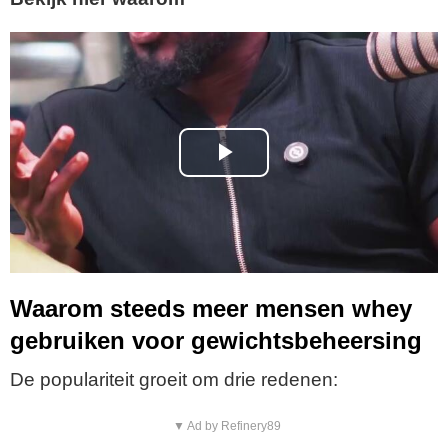
P
l
a
y
Waarom steeds meer mensen whey
gebruiken voor gewichtsbeheersing
V
De populariteit groeit om drie redenen:
i
▼ Ad by Refinery89
d