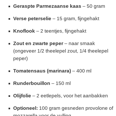
Geraspte Parmezaanse kaas
– 50 gram
Verse peterselie
– 15 gram, fijngehakt
Knoflook
– 2 teentjes, fijngehakt
Zout en zwarte peper
– naar smaak
(ongeveer 1/2 theelepel zout, 1/4 theelepel
peper)
Tomatensaus (marinara)
– 400 ml
Runderbouillon
– 150 ml
Olijfolie
– 2 eetlepels, voor het aanbakken
Optioneel:
100 gram gesneden provolone of
mozzarella voor de vulling