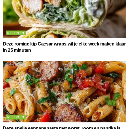
RECEPTEN
Deze romige kip Caesar wraps wil je elke week maken klaar
in 25 minuten
RECEPTEN
Deze snelle eenpanspasta met worst, room en paprika is