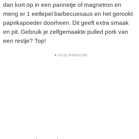
dan
kort
op
in
een
pannetje
of
magnetron
en
meng
er
1
eetlepel
barbecuesaus
en
het
gerookt
paprikapoeder
doorheen.
Dit
geeft
extra
smaak
en
pit.
Gebruik
je
zelfgemaakte
pulled
pork
van
een
restje?
Top!
▼ Ad by Refinery89