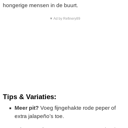
hongerige
mensen
in
de
buurt.
▼ Ad by Refinery89
Tips &
Variaties:
Meer
pit?
Voeg
fijngehakte
rode
peper
of
extra
jalapeño’s
toe.