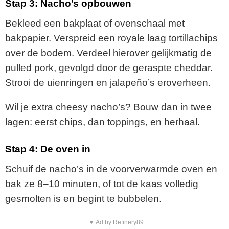
Stap
3:
Nacho’s
opbouwen
Bekleed
een
bakplaat
of
ovenschaal
met
bakpapier.
Verspreid
een
royale
laag
tortillachips
over
de
bodem.
Verdeel
hierover
gelijkmatig
de
pulled
pork,
gevolgd
door
de
geraspte
cheddar.
Strooi
de
uienringen
en
jalapeño’s
eroverheen.
Wil
je
extra
cheesy
nacho’s?
Bouw
dan
in
twee
lagen:
eerst
chips,
dan
toppings,
en
herhaal.
Stap
4:
De
oven
in
Schuif
de
nacho’s
in
de
voorverwarmde
oven
en
bak
ze
8–
10
minuten,
of
tot
de
kaas
volledig
gesmolten
is
en
begint
te
bubbelen.
▼ Ad by Refinery89