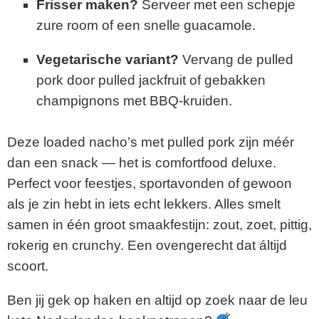
Frisser
maken?
Serveer
met
een
schepje
zure
room
of
een
snelle
guacamole.
Vegetarische
variant?
Vervang
de
pulled
pork
door
pulled
jackfruit
of
gebakken
champignons
met
BBQ-
kruiden.
Deze
loaded
nacho’s
met
pulled
pork
zijn
méér
dan
een
snack —
het
is
comfortfood
deluxe.
Perfect
voor
feestjes,
sportavonden
of
gewoon
als
je
zin
hebt
in
iets
echt
lekkers.
Alles
smelt
samen
in
één
groot
smaakfestijn:
zout,
zoet,
pittig,
rokerig
en
crunchy.
Een
ovengerecht
dat
áltijd
scoort.
Ben
jij
gek
op
haken
en
altijd
op
zoek
naar
de
leu