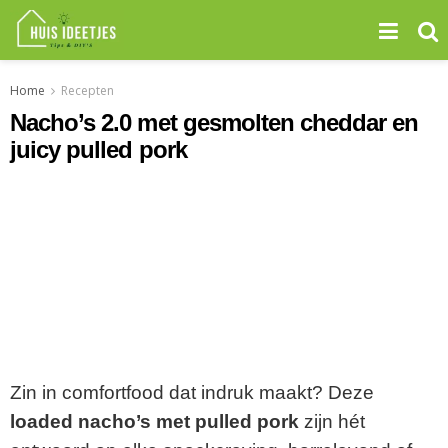
Home
Recepten
Nacho’s 2.0 met gesmolten cheddar en
juicy pulled pork
Zin
in
comfortfood
dat
indruk
maakt?
Deze
loaded
nacho’s
met
pulled
pork
zijn
hét