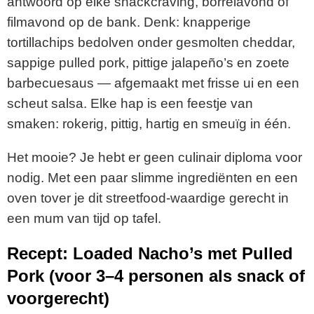
antwoord
op
elke
snackcraving,
borrelavond
of
filmavond
op
de
bank.
Denk:
knapperige
tortillachips
bedolven
onder
gesmolten
cheddar,
sappige
pulled
pork,
pittige
jalapeño’s
en
zoete
barbecuesaus —
afgemaakt
met
frisse
ui
en
een
scheut
salsa.
Elke
hap
is
een
feestje
van
smaken:
rokerig,
pittig,
hartig
en
smeuïg
in
één.
Het
mooie?
Je
hebt
er
geen
culinair
diploma
voor
nodig.
Met
een
paar
slimme
ingrediënten
en
een
oven
tover
je
dit
streetfood-
waardige
gerecht
in
een
mum
van
tijd
op
tafel.
Recept:
Loaded
Nacho’s
met
Pulled
Pork (
voor
3–
4
personen
als
snack
of
voorgerecht)