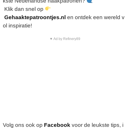
kste
Nederlandse
haakpatronen?
Klik
dan
snel
op
Gehaaktepatroontjes.nl
en
ontdek
een
wereld
v
ol
inspiratie!
▼ Ad by Refinery89
Volg
ons
ook
op
Facebook
voor
de
leukste
tips,
i