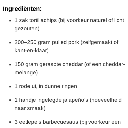
Ingrediënten:
1
zak
tortillachips (
bij
voorkeur
naturel
of
licht
gezouten)
200–
250
gram
pulled
pork (
zelfgemaakt
of
kant-
en-
klaar)
150
gram
geraspte
cheddar (
of
een
cheddar-
melange)
1
rode
ui,
in
dunne
ringen
1
handje
ingelegde
jalapeño’s (
hoeveelheid
naar
smaak)
3
eetlepels
barbecuesaus (
bij
voorkeur
een