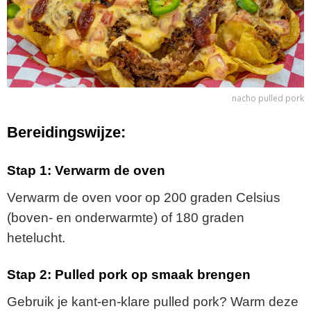
nacho pulled pork
Bereidingswijze:
Stap
1:
Verwarm
de
oven
Verwarm
de
oven
voor
op
200
graden
Celsius
(
boven-
en
onderwarmte)
of
180
graden
hetelucht.
Stap
2:
Pulled
pork
op
smaak
brengen
Gebruik
je
kant-
en-
klare
pulled
pork?
Warm
deze