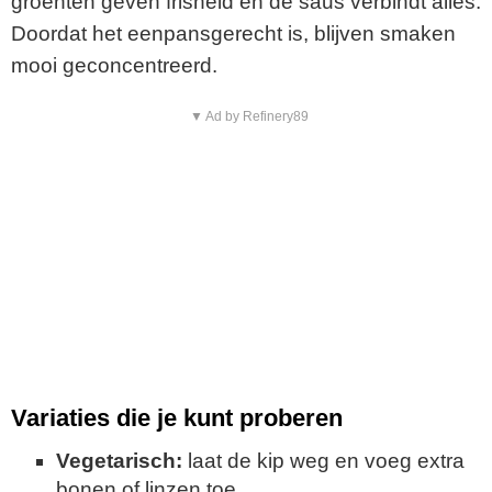
groenten geven frisheid en de saus verbindt alles.
Doordat het eenpansgerecht is, blijven smaken
mooi geconcentreerd.
▼ Ad by Refinery89
Variaties die je kunt proberen
Vegetarisch:
laat de kip weg en voeg extra
bonen of linzen toe.