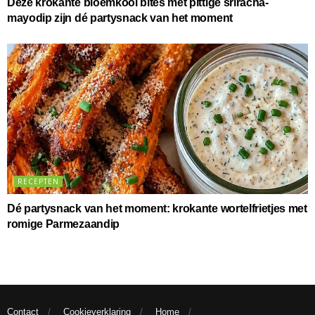
Deze krokante bloemkool bites met pittige sriracha-
mayodip zijn dé partysnack van het moment
RECEPTEN
Dé partysnack van het moment: krokante wortelfrietjes met
romige Parmezaandip
Contact
Cookieverklaring
Home