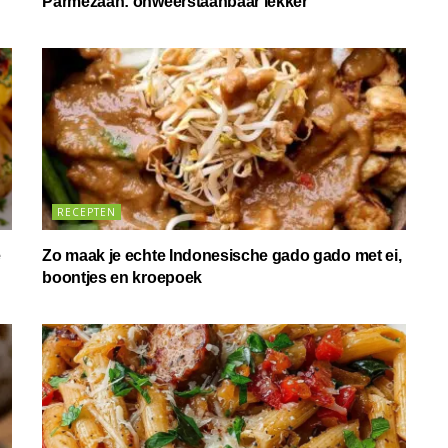
Parmezaan: onweerstaanbaar lekker
RECEPTEN
e
Zo maak je echte Indonesische gado gado met ei,
boontjes en kroepoek