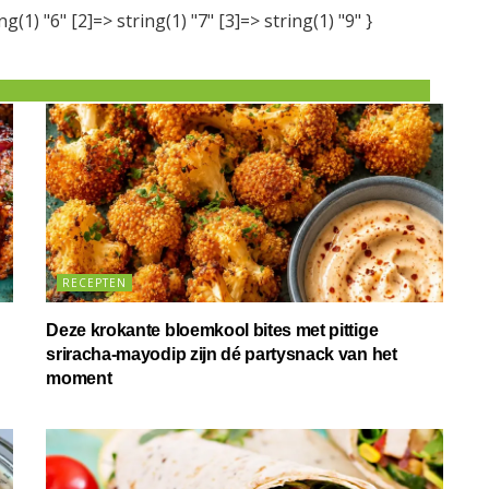
ng(1) "6" [2]=> string(1) "7" [3]=> string(1) "9" }
RECEPTEN
Deze krokante bloemkool bites met pittige
sriracha-mayodip zijn dé partysnack van het
moment