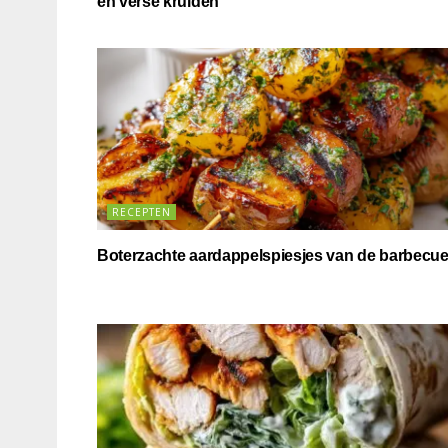
en verse kruiden
RECEPTEN
Boterzachte aardappelspiesjes van de barbecu