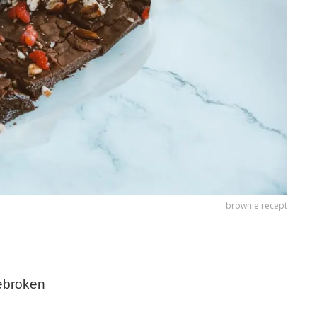
brownie recept
gebroken