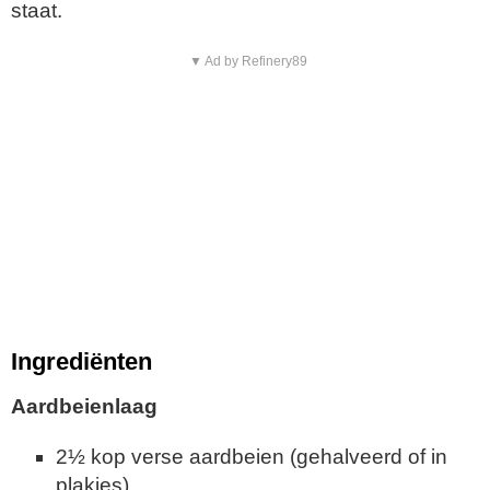
staat.
▼ Ad by Refinery89
Ingrediënten
Aardbeienlaag
2½ kop verse aardbeien (gehalveerd of in
plakjes)