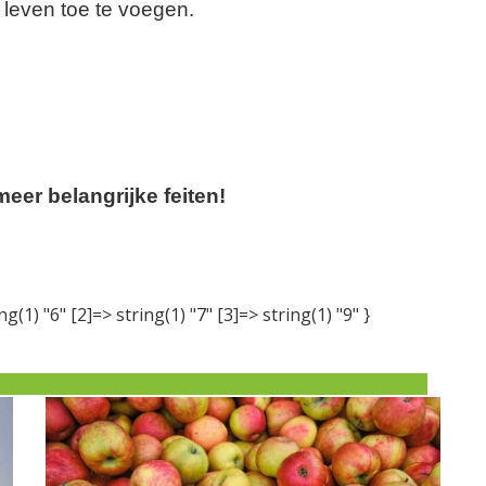
 leven toe te voegen.
eer belangrijke feiten!
ng(1) "6" [2]=> string(1) "7" [3]=> string(1) "9" }