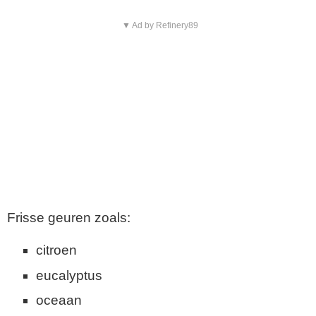
▼ Ad by Refinery89
Frisse geuren zoals:
citroen
eucalyptus
oceaan