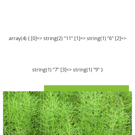
array(4) { [0]=> string(2) "11" [1]=> string(1) "6" [2]=>
string(1) "7" [3]=> string(1) "9" }