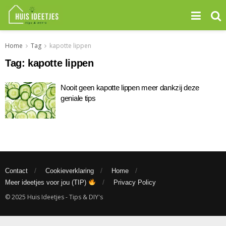
Home
Tag
kapotte lippen
Tag:
kapotte lippen
Nooit geen kapotte lippen meer dankzij deze
geniale tips
Contact
Cookieverklaring
Home
Meer ideetjes voor jou (TIP)
Privacy Policy
© 2025 Huis Ideetjes - Tips & DIY's