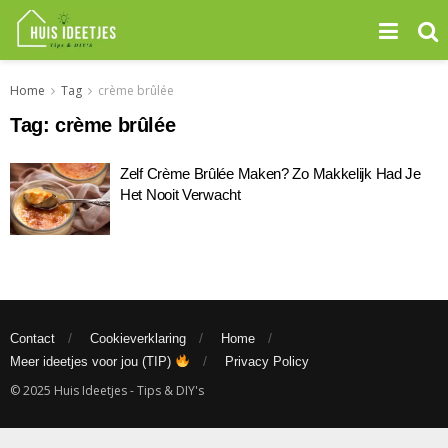
Home
Tag
crème brûlée
Tag:
crème brûlée
Zelf Crème Brûlée Maken? Zo Makkelijk Had Je
Het Nooit Verwacht
Contact
Cookieverklaring
Home
Meer ideetjes voor jou (TIP)
Privacy Policy
© 2025 Huis Ideetjes - Tips & DIY's