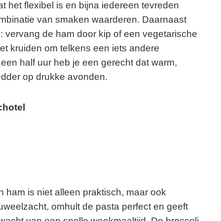
at het flexibel is en bijna iedereen tevreden
e combinatie van smaken waarderen. Daarnaast
: vervang de ham door kip of een vegetarische
met kruiden om telkens een iets andere
een half uur heb je een gerecht dat warm,
redder op drukke avonden.
chotel
 ham is niet alleen praktisch, maar ook
fluweelzacht, omhult de pasta perfect en geeft
wacht van een snelle weekmaaltijd. De broccoli