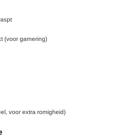
raspt
kt (voor garnering)
l, voor extra romigheid)
e