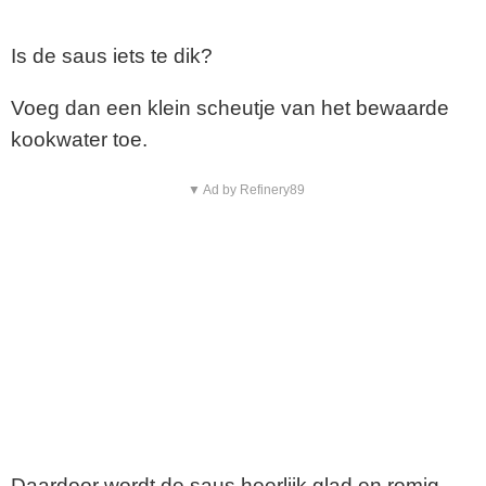
Is de saus iets te dik?
Voeg dan een klein scheutje van het bewaarde
kookwater toe.
▼ Ad by Refinery89
Daardoor wordt de saus heerlijk glad en romig.