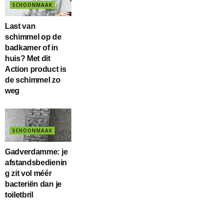
SCHOONMAAK
Last van
schimmel op de
badkamer of in
huis? Met dit
Action product is
de schimmel zo
weg
SCHOONMAAK
Gadverdamme: je
afstandsbedienin
g zit vol méér
bacteriën dan je
toiletbril