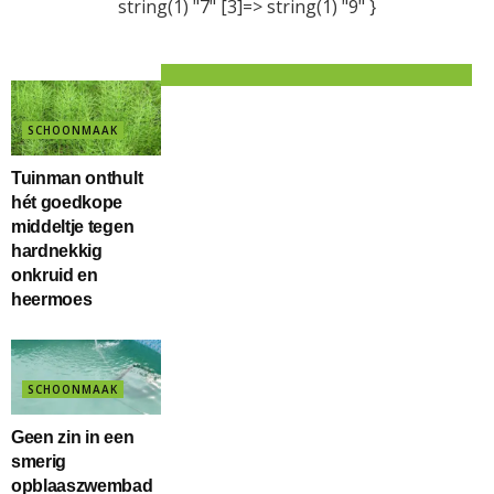
string(1) "7" [3]=> string(1) "9" }
SCHOONMAAK
Tuinman onthult
hét goedkope
middeltje tegen
hardnekkig
onkruid en
heermoes
SCHOONMAAK
Geen zin in een
smerig
opblaaszwembad