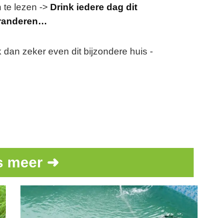
n te lezen ->
Drink iedere dag dit
eranderen…
dan zeker even dit bijzondere huis -
s meer ➜