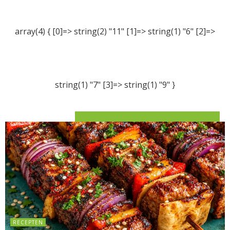
array(4) { [0]=> string(2) "11" [1]=> string(1) "6" [2]=>
string(1) "7" [3]=> string(1) "9" }
RECEPTEN