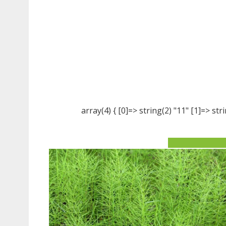
array(4) { [0]=> string(2) "11" [1]=> stri