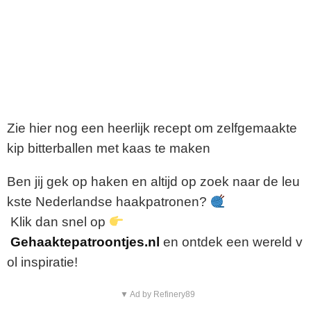
Zie hier nog een heerlijk recept om zelfgemaakte
kip bitterballen met kaas te maken
Ben
jij
gek
op
haken
en
altijd
op
zoek
naar
de
leu
kste
Nederlandse
haakpatronen?
Klik
dan
snel
op
Gehaaktepatroontjes.nl
en
ontdek
een
wereld
v
ol
inspiratie!
▼ Ad by Refinery89