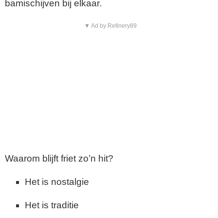
bamischijven bij elkaar.
▼ Ad by Refinery89
Waarom blijft friet zo’n hit?
Het is nostalgie
Het is traditie