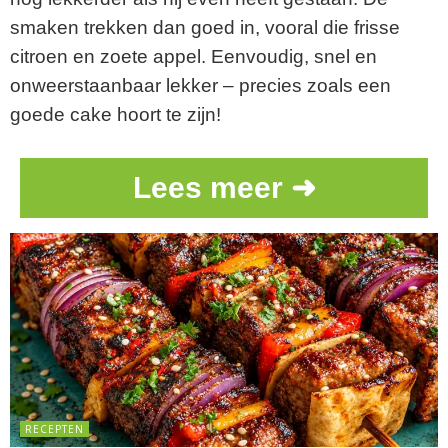
smaken trekken dan goed in, vooral die frisse
citroen en zoete appel. Eenvoudig, snel en
onweerstaanbaar lekker – precies zoals een
goede cake hoort te zijn!
V
Lees meer ➜
r
a
g
e
n
a
a
n
C
h
RECEPTEN
a