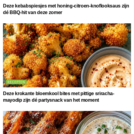
Deze kebabspiesjes met honing-citroen-knoflooksaus zijn
t
dé BBQ-hit van deze zomer
G
P
T
RECEPTEN
Deze krokante bloemkool bites met pittige sriracha-
mayodip zijn dé partysnack van het moment