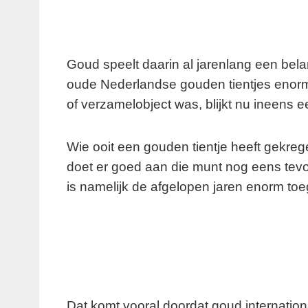
Goud speelt daarin al jarenlang een bela
oude Nederlandse gouden tientjes enorm 
of verzamelobject was, blijkt nu ineens ee
Wie ooit een gouden tientje heeft gekreg
doet er goed aan die munt nog eens tev
is namelijk de afgelopen jaren enorm t
Dat komt vooral doordat goud internationa