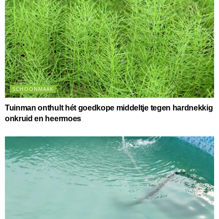
SCHOONMAAK
Tuinman onthult hét goedkope middeltje tegen hardnekkig
onkruid en heermoes