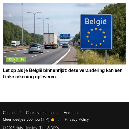
TRENDING
Let op als je België binnenrijdt: deze verandering kan een
flinke rekening opleveren
Contact
Cookieverklaring
Home
Meer ideetjes voor jou (TIP)
Privacy Policy
© 2025 Huis Ideetjes - Tips & DIY's