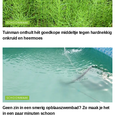
SCHOONMAAK
Tuinman onthult hét goedkope middeltje tegen hardnekkig
onkruid en heermoes
SCHOONMAAK
Geen zin in een smerig opblaaszwembad? Zo maak je het
in een paar minuten schoon