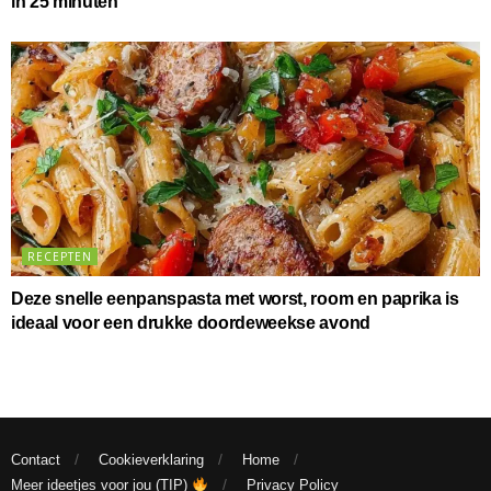
in 25 minuten
RECEPTEN
Deze snelle eenpanspasta met worst, room en paprika is
ideaal voor een drukke doordeweekse avond
Contact
Cookieverklaring
Home
Meer ideetjes voor jou (TIP)
Privacy Policy