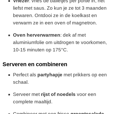
Vriezer
: vries de balletjes per portie in, het
liefst met saus. Zo kun je ze tot 3 maanden
bewaren. Ontdooi ze in de koelkast en
verwarm ze in een oven of magnetron.
Oven herverwarmen
: dek af met
aluminiumfolie om uitdrogen te voorkomen,
10-15 minuten op 175°C.
Serveren en combineren
Perfect als
partyhapje
met prikkers op een
schaal.
Serveer met
rijst of noedels
voor een
complete maaltijd.
Combineer met een frisse
groentesalade