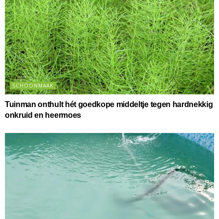
SCHOONMAAK
Tuinman onthult hét goedkope middeltje tegen hardnekkig
onkruid en heermoes