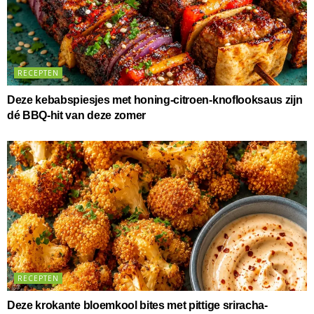
RECEPTEN
Deze kebabspiesjes met honing-citroen-knoflooksaus zijn
dé BBQ-hit van deze zomer
RECEPTEN
Deze krokante bloemkool bites met pittige sriracha-