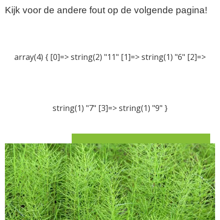
Kijk voor de andere fout op de volgende pagina!
array(4) { [0]=> string(2) "11" [1]=> string(1) "6" [2]=>
string(1) "7" [3]=> string(1) "9" }