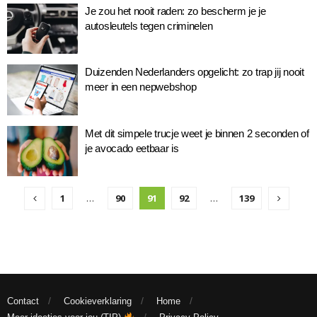
Je zou het nooit raden: zo bescherm je je
autosleutels tegen criminelen
Duizenden Nederlanders opgelicht: zo trap jij nooit
meer in een nepwebshop
Met dit simpele trucje weet je binnen 2 seconden of
je avocado eetbaar is
1
…
90
91
92
…
139
Contact
Cookieverklaring
Home