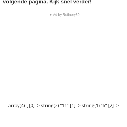
volgende pagina. Kijk snel verder!
▼ Ad by Refinery89
array(4) { [0]=> string(2) "11" [1]=> string(1) "6" [2]=>