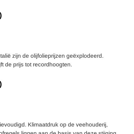
)
lië zijn de olijfolieprijzen geëxplodeerd.
t de prijs tot recordhoogten.
)
rievoudigd. Klimaatdruk op de veehouderij,
ofregels liggen aan de basis van deze stijging.