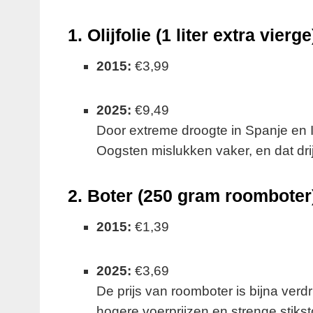
1.
Olijfolie (1 liter extra vierge
2015:
€3,99
2025:
€9,49
Door extreme droogte in Spanje en Ita
Oogsten mislukken vaker, en dat drijf
2.
Boter (250 gram roomboter
2015:
€1,39
2025:
€3,69
De prijs van roomboter is bijna verd
hogere voerprijzen en strenge stikst