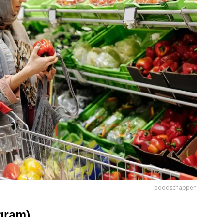
boodschappen
gram)