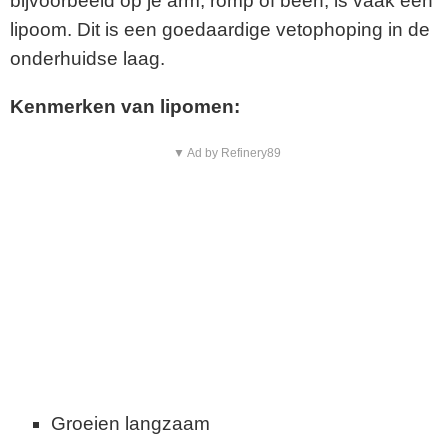
bijvoorbeeld op je arm, romp of been, is vaak een
lipoom. Dit is een goedaardige vetophoping in de
onderhuidse laag.
Kenmerken van lipomen:
▼ Ad by Refinery89
Groeien langzaam